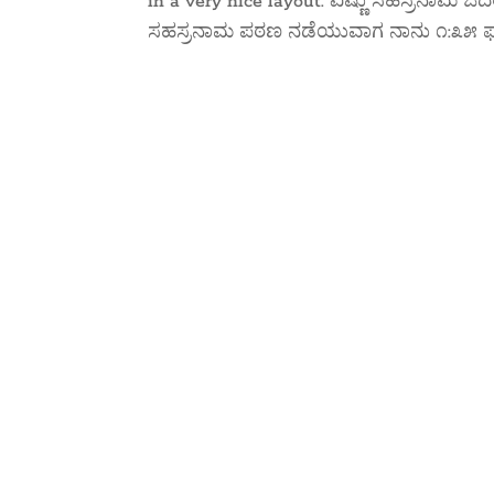
in a very nice layout. ವಿಷ್ಣು ಸಹಸ್ರನಾಮ ಓದ
ಸಹಸ್ರನಾಮ ಪಠಣ ನಡೆಯುವಾಗ ನಾನು ೧:೩೫ ಘಂಟೆ ತೆಗ