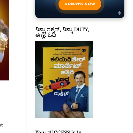
DONATE NOW
ನಿಮ್ಮ ಸಕ್ಸಸ್, ನಿಮ್ಮ DUTY,
ಈಗ್ಲೇ ಓದಿ
ut
Your ₹UCCESS is In