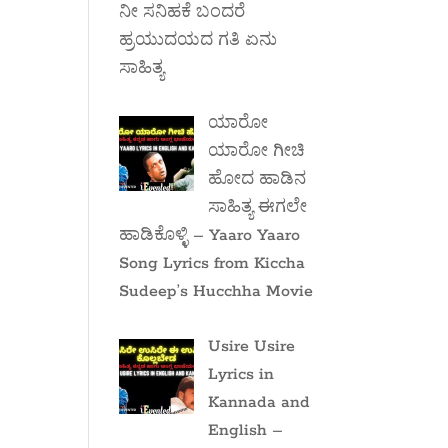
ನೀ ಸನಿಹಕೆ ಬಂದರೆ
ಹ್ರಯುದಯದ ಗತಿ ಏನು
ಸಾಹಿತ್ಯ
ಯಾರೋ
ಯಾರೋ ಗೀಚಿ
ಹೋದ ಹಾಡಿನ
ಸಾಹಿತ್ಯ ಈಗಲೇ
ಹಾಡಿಕೊಳ್ಳಿ – Yaaro Yaaro
Song Lyrics from Kiccha
Sudeep’s Hucchha Movie
Usire Usire
Lyrics in
Kannada and
English –