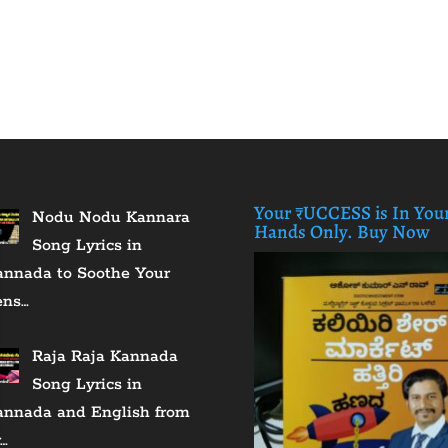
Your ₹UCCESS is In You
Nodu Nodu Kannara
Hands Only. Buy Now
Song Lyrics in
annada to Soothe Your
ens…
Raja Raja Kannada
Song Lyrics in
annada and English from
…