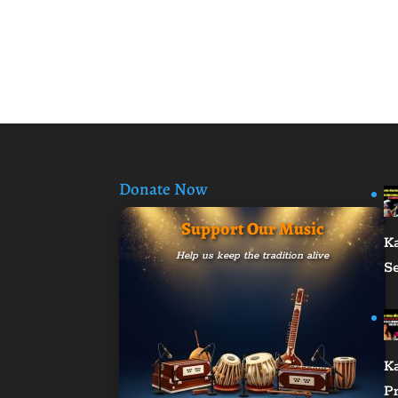
Donate Now
Support Our Music
K
Help us keep the tradition alive
S
K
Pr