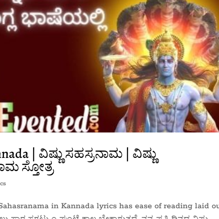
da | ವಿಷ್ಣು ಸಹಸ್ರನಾಮ | ವಿಷ್ಣು
ಾಮ ಸ್ತೋತ್ರ
cs
 Sahasranama in Kannada lyrics has ease of reading laid o