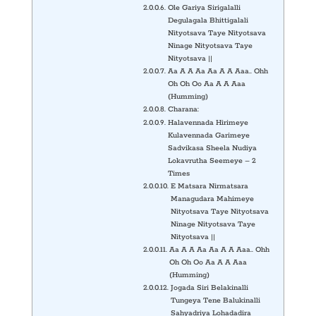
Ole Gariya Sirigalalli
Degulagala Bhittigalali
Nityotsava Taye Nityotsava
Ninage Nityotsava Taye
Nityotsava ||
Aa A A Aa Aa A A Aaa.. Ohh
Oh Oh Oo Aa A A Aaa
(Humming)
Charana:
Halavennada Hirimeye
Kulavennada Garimeye
Sadvikasa Sheela Nudiya
Lokavrutha Seemeye – 2
Times
E Matsara Nirmatsara
Managudara Mahimeye
Nityotsava Taye Nityotsava
Ninage Nityotsava Taye
Nityotsava ||
Aa A A Aa Aa A A Aaa.. Ohh
Oh Oh Oo Aa A A Aaa
(Humming)
Jogada Siri Belakinalli
Tungeya Tene Balukinalli
Sahyadriya Lohadadira