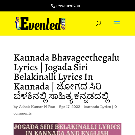
+919611170230
Kannada Bhavageethegalu
Lyrics | Jogada Siri
Belakinalli Lyrics In
Kannada | ಜೋಗದ ಸಿರಿ
ಬೆಳಕಿನಲ್ಲಿ ಸಾಹಿತ್ಯ ಕನ್ನಡದಲ್ಲಿ
by
Ashok Kumar N Rao
|
Apr 17, 2022
|
kannada Lyrics
|
0
comments