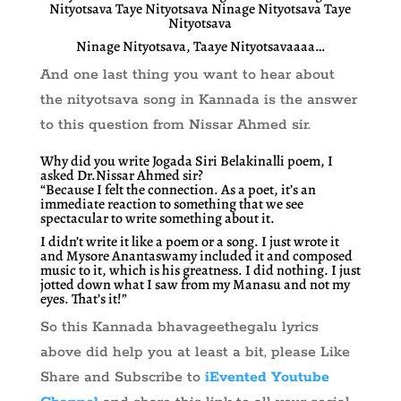
Nityotsava Taye Nityotsava Ninage Nityotsava Taye
Nityotsava
Ninage Nityotsava, Taaye Nityotsavaaaa…
And one last thing you want to hear about
the nityotsava song in Kannada is the answer
to this question from Nissar Ahmed sir.
Why did you write Jogada Siri Belakinalli poem, I
asked Dr.Nissar Ahmed sir?
“Because I felt the connection. As a poet, it’s an
immediate reaction to something that we see
spectacular to write something about it.
I didn’t write it like a poem or a song. I just wrote it
and Mysore Anantaswamy included it and composed
music to it, which is his greatness. I did nothing. I just
jotted down what I saw from my Manasu and not my
eyes. That’s it!”
So this Kannada bhavageethegalu lyrics
above did help you at least a bit, please Like
Share and Subscribe to
iEvented Youtube