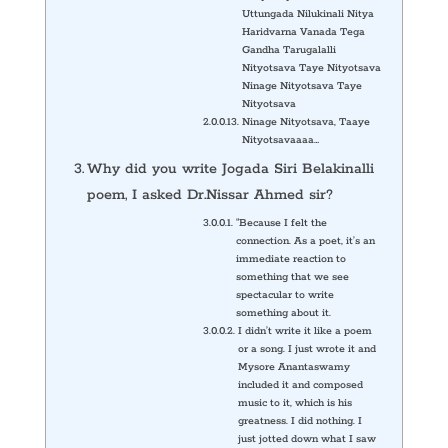
Uttungada Nilukinali Nitya
Haridvarna Vanada Tega
Gandha Tarugalalli
Nityotsava Taye Nityotsava
Ninage Nityotsava Taye
Nityotsava
Ninage Nityotsava, Taaye
Nityotsavaaaa…
Why did you write Jogada Siri Belakinalli
poem, I asked Dr.Nissar Ahmed sir?
“Because I felt the
connection. As a poet, it’s an
immediate reaction to
something that we see
spectacular to write
something about it.
I didn’t write it like a poem
or a song. I just wrote it and
Mysore Anantaswamy
included it and composed
music to it, which is his
greatness. I did nothing. I
just jotted down what I saw