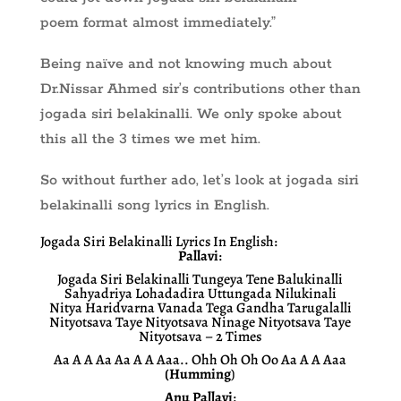
poem format almost immediately.”
Being naïve and not knowing much about
Dr.Nissar Ahmed sir’s contributions other than
jogada siri belakinalli. We only spoke about
this all the 3 times we met him.
So without further ado, let’s look at jogada siri
belakinalli song lyrics in English.
Jogada Siri Belakinalli Lyrics In English:
Pallavi
:
Jogada Siri Belakinalli Tungeya Tene Balukinalli
Sahyadriya Lohadadira Uttungada Nilukinali
Nitya Haridvarna Vanada Tega Gandha Tarugalalli
Nityotsava Taye Nityotsava Ninage Nityotsava Taye
Nityotsava – 2 Times
Aa A A Aa Aa A A Aaa.. Ohh Oh Oh Oo Aa A A Aaa
(Humming
)
Anu Pallavi
: