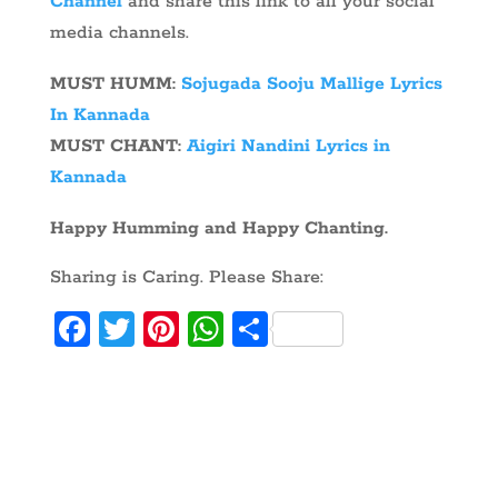
Channel
and share this link to all your social
media channels.
MUST HUMM:
Sojugada Sooju Mallige Lyrics
In Kannada
MUST CHANT:
Aigiri Nandini Lyrics in
Kannada
Happy Humming and Happy Chanting.
Sharing is Caring. Please Share:
Fa
T
Pi
W
S
ce
w
nt
ha
ha
b
itt
er
ts
re
oo
er
es
A
k
t
p