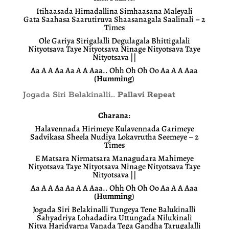
Itihaasada Himadallina Simhaasana Maleyali
Gata Saahasa Saarutiruva Shaasanagala Saalinali – 2
Times
Ole Gariya Sirigalalli Degulagala Bhittigalali
Nityotsava Taye Nityotsava Ninage Nityotsava Taye
Nityotsava ||
Aa A A Aa Aa A A Aaa.. Ohh Oh Oh Oo Aa A A Aaa
(Humming
)
Jogada Siri Belakinalli…
Pallavi Repeat
Charana
:
Halavennada Hirimeye Kulavennada Garimeye
Sadvikasa Sheela Nudiya Lokavrutha Seemeye – 2
Times
E Matsara Nirmatsara Managudara Mahimeye
Nityotsava Taye Nityotsava Ninage Nityotsava Taye
Nityotsava ||
Aa A A Aa Aa A A Aaa.. Ohh Oh Oh Oo Aa A A Aaa
(Humming
)
Jogada Siri Belakinalli Tungeya Tene Balukinalli
Sahyadriya Lohadadira Uttungada Nilukinali
Nitya Haridvarna Vanada Tega Gandha Tarugalalli