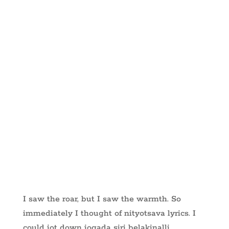
I saw the roar, but I saw the warmth. So
immediately I thought of nityotsava lyrics. I
could jot down jogada siri belakinalli