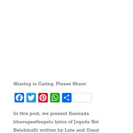
Sharing is Caring. Please Share:
Fa
T
Pi
W
S
ce
w
nt
ha
ha
In this post, we present Kannada
b
itt
er
ts
re
bhavageethegalu lyrics of Jogada Siri
oo
er
es
A
Belakinalli written by Late and Great