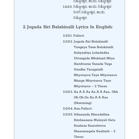
ನಿತ್ಯೋತ್ಸವ, ತಾಯಿ ನಿತ್ಯೋತ್ಸವ
ನಿತ್ಯೋತ್ಸವ, ತಾಯಿ ನಿತ್ಯೋತ್ಸವ
ನಿನಗೆ ನಿತ್ಯೋತ್ಸವ, ತಾಯಿ
ನಿತ್ಯೋತ್ಸವ
Jogada Siri Belakinalli Lyrics In English:
Pallavi:
Jogada Siri Belakinalli
Tungeya Tene Balukinalli
Sahyadriya Lohadadira
Uttungada Nilukinali Nitya
Haridvarna Vanada Tega
Gandha Tarugalalli
Nityotsava Taye Nityotsava
Ninage Nityotsava Taye
Nityotsava – 2 Times
Aa A A Aa Aa A A Aaa.. Ohh
Oh Oh Oo Aa A A Aaa
(Humming)
Anu Pallavi:
Itihaasada Himadallina
Simhaasana Maleyali Gata
Saahasa Saarutiruva
Shaasanagala Saalinali – 2
Times