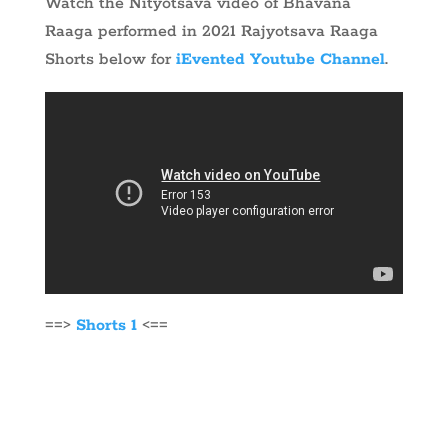
Watch the Nityotsava video of Bhavana
Raaga performed in 2021 Rajyotsava Raaga
Shorts below for
iEvented Youtube Channel
.
==>
Shorts 1
<==