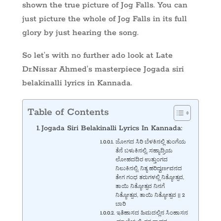
shown the true picture of Jog Falls. You can
just picture the whole of Jog Falls in its full
glory by just hearing the song.
So let’s with no further ado look at Late
Dr.Nissar Ahmed’s masterpiece Jogada siri
belakinalli lyrics in Kannada.
Table of Contents
Jogada Siri Belakinalli Lyrics In Kannada:
ಜೋಗದ ಸಿರಿ ಬೆಳಕಿನಲ್ಲಿ ತುಂಗೆಯ
ತೆನೆ ಬಳುಕಿನಲ್ಲಿ, ಸಹ್ಯಾದ್ರಿಯ
ಲೋಹದದಿರ ಉತ್ತುಂಗದ
ನಿಲುಕಿನಲ್ಲಿ. ನಿತ್ಯ ಹರಿದ್ವರ್ಣವನದ
ತೇಗ ಗಂಧ ತರುಗಳಲ್ಲಿ ನಿತ್ಯೋತ್ಸವ,
ತಾಯಿ ನಿತ್ಯೋತ್ಸವ ನಿನಗೆ
ನಿತ್ಯೋತ್ಸವ, ತಾಯಿ ನಿತ್ಯೋತ್ಸವ || 2
ಬಾರಿ
ಇತಿಹಾಸದ ಹಿಮದಲ್ಲಿನ ಸಿಂಹಾಸನ