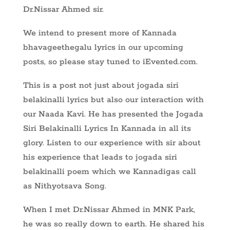
k
t
p
Dr.Nissar Ahmed sir.
p
We intend to present more of Kannada
bhavageethegalu lyrics in our upcoming
posts, so please stay tuned to iEvented.com.
This is a post not just about jogada siri
belakinalli lyrics but also our interaction with
our Naada Kavi. He has presented the Jogada
Siri Belakinalli Lyrics In Kannada in all its
glory. Listen to our experience with sir about
his experience that leads to jogada siri
belakinalli poem which we Kannadigas call
as Nithyotsava Song.
When I met Dr.Nissar Ahmed in MNK Park,
he was so really down to earth. He shared his